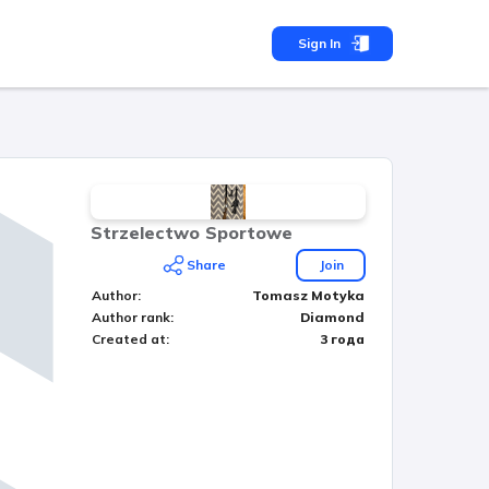
Sign In
Strzelectwo Sportowe
Share
Join
Author
:
Tomasz Motyka
Author rank
:
Diamond
Created at
:
3 года