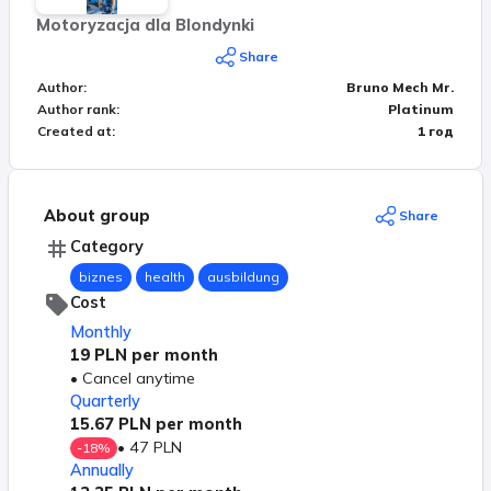
Będzie moja książka: Myśl jak Pan Mechanik (a nie
Motoryzacja dla Blondynki
jak mechanik). Będę też mówił o życiu w Szwajcarii,
Share
o prowadzeniu biznezu w Szwajcarii, o kulturze
Author
:
Bruno Mech Mr.
Szwajcarów. Trochę ciekawostek z życia
Author rank
:
Platinum
prywatnego. Moja codzienność, hobby. Kursy, które
Created at
:
1 год
normalnie będą płatne, Ty jako członek grupy
otrzymasz całkowicie za darmo. Zapraszam Cię
serdecznie. Widzimy się na grupie.
About group
Share
Category
biznes
health
ausbildung
Cost
Monthly
19 PLN
per month
•
Cancel anytime
Quarterly
15.67 PLN
per month
•
47 PLN
-
18
%
Annually