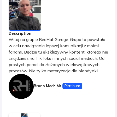
Description
Witaj na grupie RedHat Garage. Grupa ta powstała
w celu nawiązania lepszej komunikacji z moimi
fanami. Będzie tu ekskluzywny kontent, którego nie
znajdziesz na TikToku i innych social mediach. Od
prostych porad, do złożonych wielowątkowych
procesów. Nie tylko motoryzacja dla blondynki.
Motoryzacja dla każdego. Będziecie mogli zadawać
dowolne pytania, a ja będę na nie odpowiadał na
Bruno Mech Mr.
Platinum
live'ach. Będę dzielił się z Wami nie tylko
ciekawostkami z garażu, ale też przygotuję różne
kursy. Będzie ABC motoryzacji czyli wszystko co
powinnaś wiedzieć o swoim pojeździe i o ruchu
drogowym, ale boisz się zapytać swojego męża.