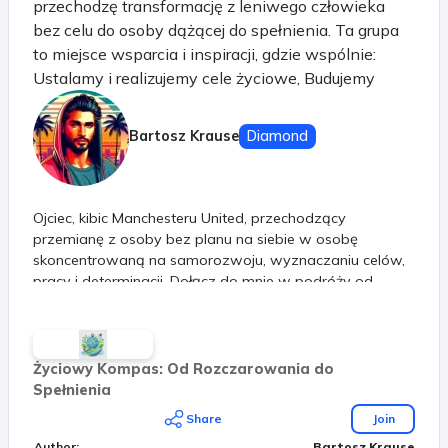
przechodzę transformację z leniwego człowieka
bez celu do osoby dążącej do spełnienia. Ta grupa
to miejsce wsparcia i inspiracji, gdzie wspólnie:
Ustalamy i realizujemy cele życiowe, Budujemy
pozytywny mindset, Przezwyciężamy trudności,
Czerpiemy inspirację z historii sukcesu Jima Rohna i
Bartosz Krause
Diamond
Denzela Washingtona. Znajdziesz tu motywujące
posty, artykuły edukacyjne i wsparcie od innych
członków na podobnej drodze. Dołącz do nas i
Ojciec, kibic Manchesteru United, przechodzący
razem osiągajmy cele oraz szczęście w życiu.
przemianę z osoby bez planu na siebie w osobę
Razem możemy więcej!
skoncentrowaną na samorozwoju, wyznaczaniu celów,
pracy i determinacji. Dołącz do mnie w podróży od
rozczarowania do spełnienia
Życiowy Kompas: Od Rozczarowania do
Spełnienia
Share
Join
Author
:
Bartosz Krause