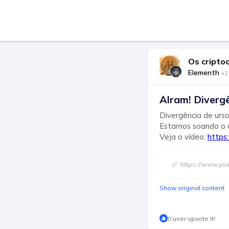
Os cripto
Elementh
•
2
Alram! Diverg
Divergência de urso
Estamos soando o 
Veja o vídeo:
https
https://www.yo
Show original content
0 user upvote it!