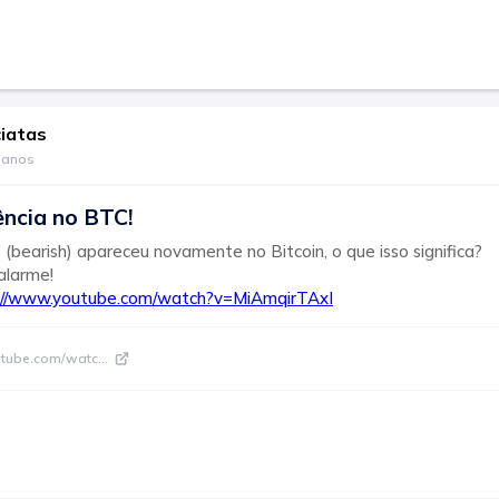
ciatas
 anos
ência no BTC!
 (bearish) apareceu novamente no Bitcoin, o que isso significa?
alarme!
://www.youtube.com/watch?v=MiAmqirTAxI
utube.com/watc
...