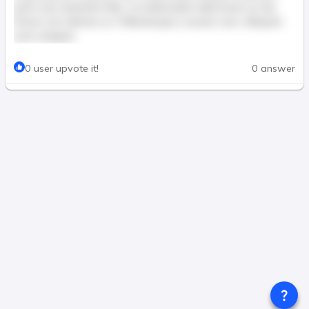
justo nunc pharetra felis, ut malesuada nulla lectus eu dui.
Donec non ultricies ex. Pellentesque a auctor sem. Aliquam
erat volutpat.
This post is for paid members only
0 user upvote it!
0 answer
Join & Pay