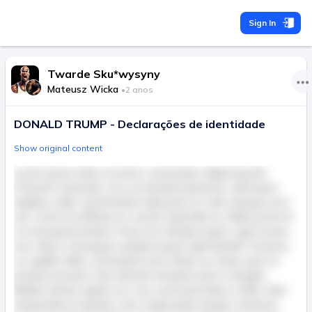
Sign In
Twarde Sku*wysyny
Mateusz Wicka
•
2 anos
DONALD TRUMP - Declarações de identidade
Show original content
Lorem ipsum dolor sit amet, consectetur adipiscing elit.
Praesent venenatis, arcu eu tincidunt placerat, velit quam
dapibus nulla, sed tincidunt nulla justo ac velit. Quisque arcu
nisl, viverra at efficitur et, ornare imperdiet ex. Nulla porta mi
ut consequat pretium. Proin nec tristique quam, eget ornare
arcu. Nunc consequat volutpat quam eget blandit. Vivamus
ac sagittis tellus, id tincidunt urna. Etiam eu metus quis mi
pretium posuere. Duis lobortis tincidunt enim in feugiat.
Nullam lacinia sapien orci, nec commodo libero mollis vitae.
Suspendisse molestie, nunc malesuada semper maximus,