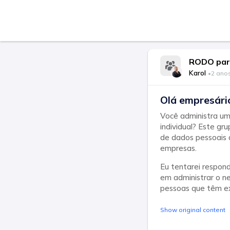
RODO par
Karol
•
2 ano
Olá empresári
Você administra um
individual? Este g
de dados pessoais 
empresas.
Eu tentarei respond
em administrar o ne
pessoas que têm ex
Show original content