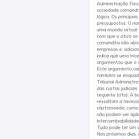
Administração Fisca
sociedade comandit
lógica. Os principa
pressupostos: O no
uma moeda virtual -
com que o ativo se
comandita não abra
empresas e, adicion
indica que uma moe
argumentou que o s
Este argumento care
também se enquadra
Tribunal Administra
das custas judicia
seguinte (cito): A b
ressaltam a necess
criptomoeda, como 
não podem ser aplic
intercambiabilidade
Tudo pode ter um v
Nos próximos dias,