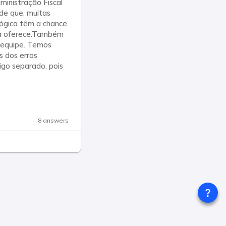
ministração Fiscal
de que, muitas
lógica têm a chance
esa oferece.Também
 equipe. Temos
s dos erros
igo separado, pois
8 answers