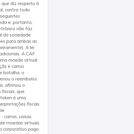
 que diz respeito à
l, contra toda
 seguintes
da e, portanto,
etrônico não faz
l da sociedade
ões para ambas as
eiramente). A lei
adicionais. A CAF
uma moeda virtual.
çãs e carros
 batalha, o
rdenou o reembolso
s, afirmou o
 fiscais, que
o token é uma
erpretações fiscais
 de
 carros, coisas.
e moedas virtuais.
a corporativo pago