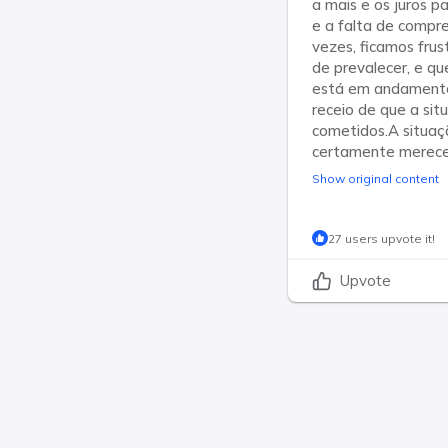
a mais e os juros 
e a falta de compr
vezes, ficamos fru
de prevalecer, e qu
está em andamento
receio de que a sit
cometidos.A situaç
certamente merece 
Show original content
27 users upvote it!
Upvote