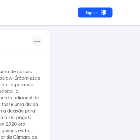
Sign In
 uma de nossas
rocław-Śródmieście
enda corporativo
cional, a
mento adicional de
 fosse uma dívida
m a decisão para
ia a ser paga.O
em 2020 era
eguimos evitar
tor da Câmara de