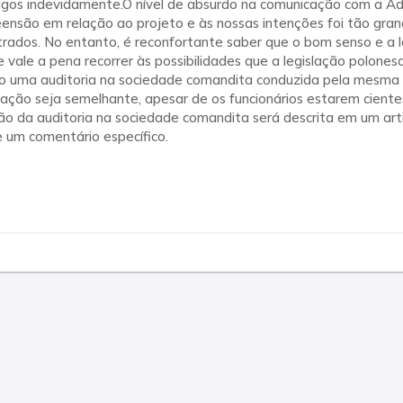
pagos indevidamente.O nível de absurdo na comunicação com a Ad
eensão em relação ao projeto e às nossas intenções foi tão gran
strados. No entanto, é reconfortante saber que o bom senso e a 
e vale a pena recorrer às possibilidades que a legislação polon
 uma auditoria na sociedade comandita conduzida pela mesma
uação seja semelhante, apesar de os funcionários estarem ciente
ão da auditoria na sociedade comandita será descrita em um art
um comentário específico.