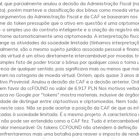
l, que parcialmente anulou a decisão da Administração Fiscal (no
a), porém manteve a classificação dos bônus como moeda virtua
is argumentos da Administração Fiscal e da CAF se basearam nos
me do token pressupõe que o ativo em questão é uma criptomoe
 o simples uso do contrato inteligente e a criação do registro el
 torne automaticamente uma criptomoeda. A interpretação fisca
nge as atividades da sociedade limitada (tínhamos interpretaç
almente, são o mesmo sujeito jurídico associado pessoal e financ
da virtual é um ativo diretamente intercambiável por moedas tr
imples fato de poder trocar o bônus por qualquer coisa o torna 
cia de qualquer sentido, pois significava mais ou menos que ma
m na categoria de moeda virtual. Ontem, após quase 3 anos de
tivo Provincial: Anulou a decisão da CAF e a decisão anterior, O
is em favor da ccFOUND no valor de 6.917 PLN Nos motivos verbai
usca no Google por "tokens" mostra materiais, inclusive de órgãos
idade de distinguir entre criptoativos e criptomoedas. Nem tod
neste caso. Não se pode aceitar a posição da CAF de que as int
adas à sociedade limitada. É o mesmo projeto. A característica
 não pode ser entendida como a CAF fez. Tudo é intercambiável -
alor mensurável. Os tokens CCFOUND não atendem à definição d
 enfrentaremos mais uma batalha para reaver o imposto de rend