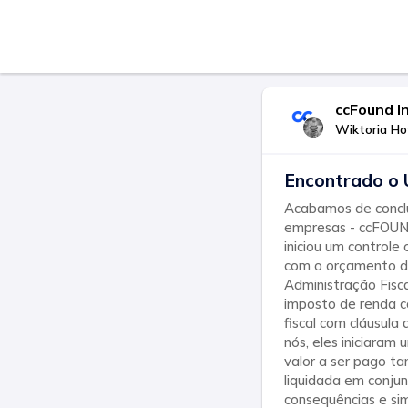
ccFound I
Wiktoria H
Encontrado o 
Acabamos de conclu
empresas - ccFOUND
iniciou um controle
com o orçamento do
Administração Fisc
imposto de renda c
fiscal com cláusula
nós, eles iniciaram
valor a ser pago t
liquidada em conju
consequências e s