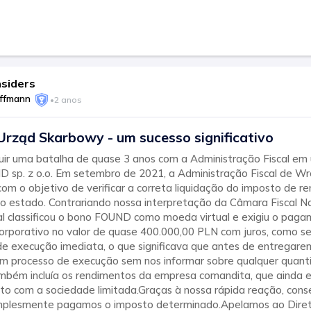
nsiders
offmann
•
2 anos
Urząd Skarbowy - um sucesso significativo
ir uma batalha de quase 3 anos com a Administração Fiscal em
 sp. z o.o. Em setembro de 2021, a Administração Fiscal de W
 com o objetivo de verificar a correta liquidação do imposto de r
 estado. Contrariando nossa interpretação da Câmara Fiscal Na
al classificou o bono FOUND como moeda virtual e exigiu o paga
orporativo no valor de quase 400.000,00 PLN com juros, como se
 de execução imediata, o que significava que antes de entregare
 um processo de execução sem nos informar sobre qualquer quant
ambém incluía os rendimentos da empresa comandita, que ainda 
nto com a sociedade limitada.Graças à nossa rápida reação, cons
implesmente pagamos o imposto determinado.Apelamos ao Dire