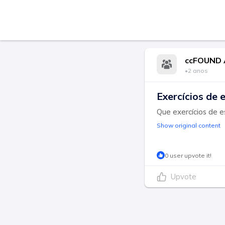
ccFOUND 
•
2 anos
Exercícios de 
Que exercícios de e
Show original content
0 user upvote it!
Upvote