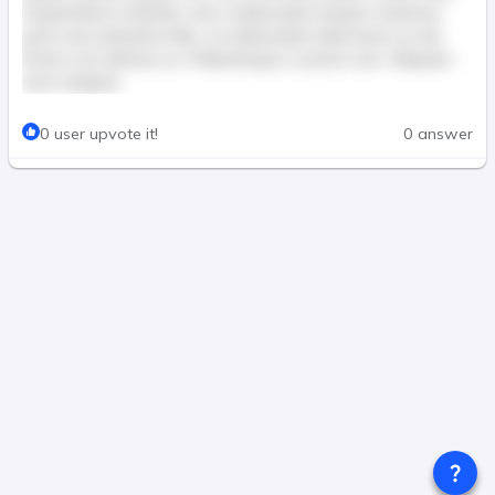
Suspendisse molestie, nunc malesuada semper maximus,
justo nunc pharetra felis, ut malesuada nulla lectus eu dui.
Donec non ultricies ex. Pellentesque a auctor sem. Aliquam
erat volutpat.
This post is for paid members only
0 user upvote it!
0 answer
Join & Pay