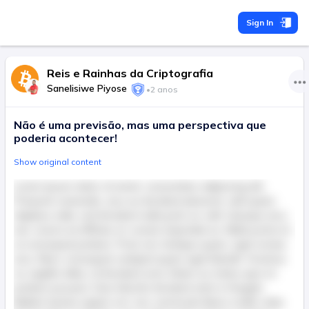
Sign In
Reis e Rainhas da Criptografia
Sanelisiwe Piyose
•
2 anos
Não é uma previsão, mas uma perspectiva que
poderia acontecer!
Show original content
Lorem ipsum dolor sit amet, consectetur adipiscing elit.
Praesent venenatis, arcu eu tincidunt placerat, velit quam
dapibus nulla, sed tincidunt nulla justo ac velit. Quisque arcu
nisl, viverra at efficitur et, ornare imperdiet ex. Nulla porta mi
ut consequat pretium. Proin nec tristique quam, eget ornare
arcu. Nunc consequat volutpat quam eget blandit. Vivamus
ac sagittis tellus, id tincidunt urna. Etiam eu metus quis mi
pretium posuere. Duis lobortis tincidunt enim in feugiat.
Nullam lacinia sapien orci, nec commodo libero mollis vitae.