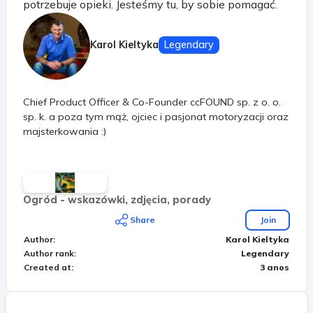
potrzebuje opieki. Jesteśmy tu, by sobie pomagać.
Karol Kieltyka
Legendary
Chief Product Officer & Co-Founder ccFOUND sp. z o. o.
sp. k. a poza tym mąż, ojciec i pasjonat motoryzacji oraz
majsterkowania :)
Ogród - wskazówki, zdjęcia, porady
Share
Join
Author
:
Karol Kieltyka
Author rank
:
Legendary
Created at
:
3 anos