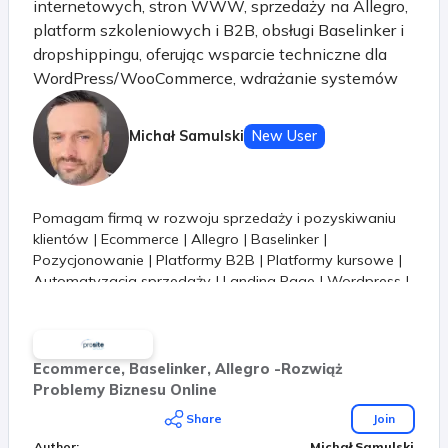
internetowych, stron WWW, sprzedaży na Allegro,
platform szkoleniowych i B2B, obsługi Baselinker i
dropshippingu, oferując wsparcie techniczne dla
WordPress/WooCommerce, wdrażanie systemów
ERP oraz rozwój strategii marketingowych, by
pomóc Ci rozwinąć biznes w internecie z
Michał Samulski
New User
ekspertami!. Skupimy się na rozwiązywaniu
realnych problemów, bez zbędnego gadania :)
Pomagam firmą w rozwoju sprzedaży i pozyskiwaniu
klientów | Ecommerce | Allegro | Baselinker |
Pozycjonowanie | Platformy B2B | Platformy kursowe |
Automatyzacja sprzedaży | Landing Page | Wordpress |
Woocommerce
Ecommerce, Baselinker, Allegro -Rozwiąż
Problemy Biznesu Online
Share
Join
Author
:
Michał Samulski