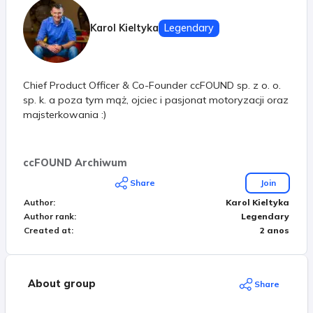
Karol Kieltyka
Legendary
Chief Product Officer & Co-Founder ccFOUND sp. z o. o.
sp. k. a poza tym mąż, ojciec i pasjonat motoryzacji oraz
majsterkowania :)
ccFOUND Archiwum
Share
Join
Author
:
Karol Kieltyka
Author rank
:
Legendary
Created at
:
2 anos
About group
Share