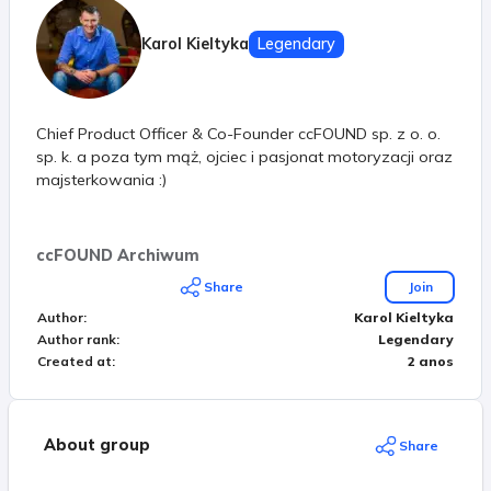
Karol Kieltyka
Legendary
Chief Product Officer & Co-Founder ccFOUND sp. z o. o.
sp. k. a poza tym mąż, ojciec i pasjonat motoryzacji oraz
majsterkowania :)
ccFOUND Archiwum
Share
Join
Author
:
Karol Kieltyka
Author rank
:
Legendary
Created at
:
2 anos
About group
Share