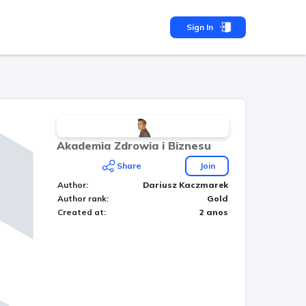
Sign In
Akademia Zdrowia i Biznesu
Share
Join
Author
:
Dariusz Kaczmarek
Author rank
:
Gold
Created at
:
2 anos