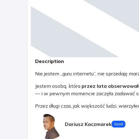
Description
Nie jestem „guru internetu”, nie sprzedaję mar
Jestem osobą, która
przez lata obserwowała
— i w pewnym momencie zaczęła zadawać so
Przez długi czas, jak większość ludzi, wierzyłe
ciężka praca zawsze się opłaca,
Dariusz Kaczmarek
Gold
stabilność daje etat,
a przyszłość „jakoś się ułoży”.