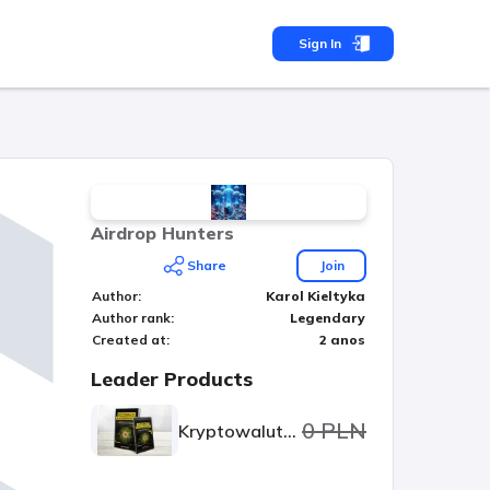
Sign In
Airdrop Hunters
Share
Join
Author
:
Karol Kieltyka
Author rank
:
Legendary
Created at
:
2 anos
Leader Products
0 PLN
Kryptowaluty dla początkujących