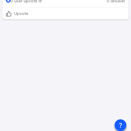
0 user upvote it!
0 answer
Upvote