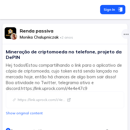
Sign In
Renda passiva
Monika Chalupniczak
•
2 anos
Mineração de criptomoeda no telefone, projeto da
DePIN
Hej todos!Estou compartilhando o link para o aplicativo de
cópia de criptomoeda, cujo token está sendo lançado no
mercado hoje, então há chances de algo bom sair disso!
Boa atividade no Twitter, telegrama ativo e
discord.https://link.uprock.com/i/4e4e47c9
https://link.uprock.com/i/4e
...
Show original content