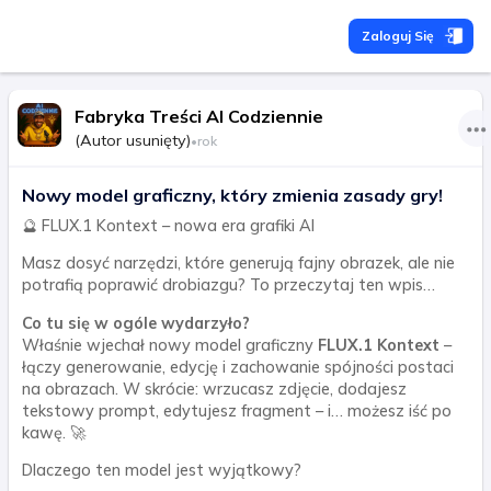
Zaloguj Się
Fabryka Treści AI Codziennie
(Autor usunięty)
•
rok
Nowy model graficzny, który zmienia zasady gry!
🔮 FLUX.1 Kontext – nowa era grafiki AI
Masz dosyć narzędzi, które generują fajny obrazek, ale nie
potrafią poprawić drobiazgu? To przeczytaj ten wpis…
Co tu się w ogóle wydarzyło?
Właśnie wjechał nowy model graficzny
FLUX.1 Kontext
–
łączy generowanie, edycję i zachowanie spójności postaci
na obrazach. W skrócie: wrzucasz zdjęcie, dodajesz
tekstowy prompt, edytujesz fragment – i… możesz iść po
kawę. 🚀
Dlaczego ten model jest wyjątkowy?