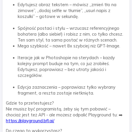
Edytujesz obraz tekstem – mówisz „zmień tło na
zimowe”, „dodaj selfie w tłumie”, „usuń napis z
koszulki” – gotowe w sekundę.
Spójność postaci i stylu – wrzucasz referencyjnego
bohatera (albo siebie!) i robisz z nim, co tylko chcesz.
Ten sam styl, ta sama postać w różnych scenach.
Mega szybkość – nawet 8x szybciej niż GPT-Image.
Iteracje jak w Photoshopie na sterydach – każdy
kolejny prompt buduje na tym, co już zrobiłeś.
Edytujesz, poprawiasz – bez utraty jakości i
szczegółów.
Edycja zaznaczenia – poprawiasz tylko wybrany
fragment, a reszta zostaje nietknięta.
Gdzie to przetestujesz?
Nie musisz być programistą, żeby się tym pobawić –
chociaż jest też API - ale możesz odpalić Playground tu: ➡️
https://playground.bfl.ai/
Do czego to wykorzystasz?