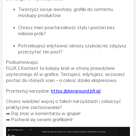
Tworzysz swoje awatary, grafiki do contentu,
mockupy produktów
Chcesz mieć powtarzalność stylu i postaci bez
miliona prób?
Potrzebujesz edytować obrazy szybciej niż zdążysz
przeczytać ten post?
Podsumowując:
FLUX.1 Kontext to kolejny krok w stronę
prawdziwie
użytecznego
AI w grafice. Testujesz, edytujesz, wrzucasz
postać do różnych scen – a całość działa ekspresowo.
Przetestuj narzędzie:
https://playground.bfl.ai/
Chcesz wiedzieć więcej o takich narzędziach i zobaczyć
praktyczne zastosowanie?
➡️ Daj znać w komentarzu w grupie!
➡️ Pochwal się swoimi grafikami!