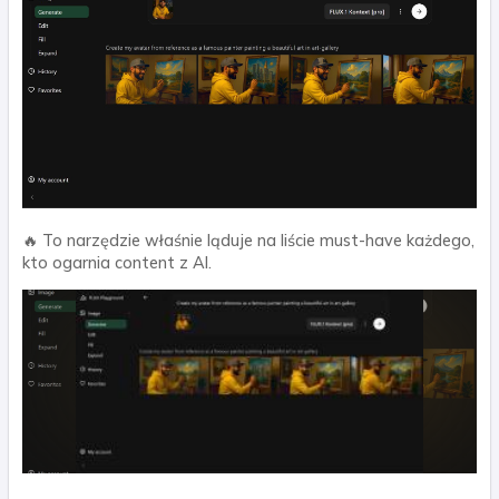
🔥 To narzędzie właśnie ląduje na liście must-have każdego,
kto ogarnia content z AI.