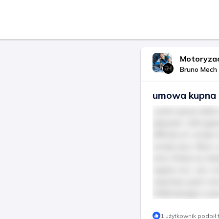
Motoryzac
Bruno Mech 
umowa kupna 
Lorem ipsum dolor 
placerat, velit quam
efficitur et, ornar
ornare arcu. Nunc 
urna. Etiam eu metu
sapien orci, nec 
maximus, justo nunc
Pellentesque a auc
Ta treść jest tylko 
1 użytkownik podbił 