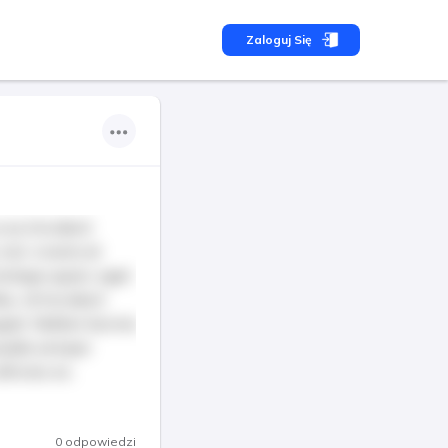
Zaloguj Się
 eu tincidunt
isl, viverra at
ristique quam, eget
s, id tincidunt
giat. Nullam lacinia
suada semper
tricies ex.
0 odpowiedzi