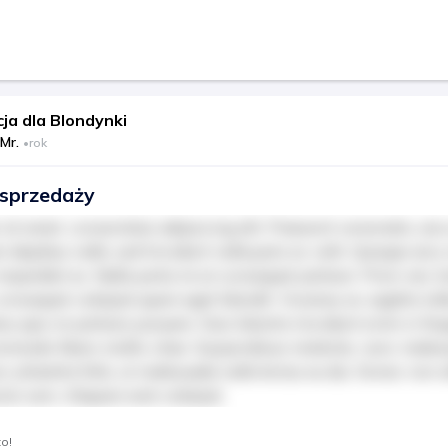
ja dla Blondynki
Mr.
•
rok
sprzedaży
sit amet, consectetur adipiscing elit. Praesent venenatis, arcu
 dapibus nulla, sed tincidunt nulla justo ac velit. Quisque arcu n
e imperdiet ex. Nulla porta mi ut consequat pretium. Proin nec t
consequat volutpat quam eget blandit. Vivamus ac sagittis tellu
s quis mi pretium posuere. Duis lobortis tincidunt enim in feu
commodo libero mollis vitae. Suspendisse molestie, nunc male
 pharetra felis, ut malesuada nulla lectus eu dui. Donec non ul
tor sem. Aliquam erat volutpat.
dla płatnych członków
to!