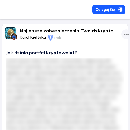
Zaloguj Się
Najlepsze zabezpieczenia Twoich krypto - Karol Kiełtyka
Karol Kieltyka
•
rok
Jak działa portfel kryptowalut?
Lorem ipsum dolor sit amet, consectetur adipiscing elit.
Praesent venenatis, arcu eu tincidunt placerat, velit quam
dapibus nulla, sed tincidunt nulla justo ac velit. Quisque arcu
nisl, viverra at efficitur et, ornare imperdiet ex. Nulla porta mi
ut consequat pretium. Proin nec tristique quam, eget ornare
arcu. Nunc consequat volutpat quam eget blandit. Vivamus
ac sagittis tellus, id tincidunt urna. Etiam eu metus quis mi
pretium posuere. Duis lobortis tincidunt enim in feugiat.
Nullam lacinia sapien orci, nec commodo libero mollis vitae.
Suspendisse molestie, nunc malesuada semper maximus,
justo nunc pharetra felis, ut malesuada nulla lectus eu dui.
Donec non ultricies ex. Pellentesque a auctor sem. Aliquam