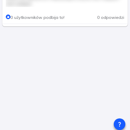
erat volutpat.
Ta treść jest tylko dla płatnych członków
0 użytkowników podbija to!
0 odpowiedzi
Zapłać I Dołącz