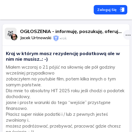
Zaloguj Się
OGŁOSZENIA - informuję, poszukuję, oferuję, kupię, sprzedam..
Jacek Urtnowski
•
rok
Kraj w którym masz rezydencję podatkową ale w
nim nie musisz..: -)
Miałem wczoraj o 21 pójść na siłownię ale pół godziny
wcześniej przypadkowo
zobaczyłem na youtubie film, potem kilka innych o tym
samym państwie.
Dla mnie to absolutny HIT 2025 roku jeśli chodzi o podatek
dochodowy,
jasne i proste warunki do tego “wejście” przystępne
finansowo.
Płacisz super niskie podatki i / lub z pewnych jesteś
zwolniony i..
możesz podróżować, przebywać, pracować gdzie chcesz