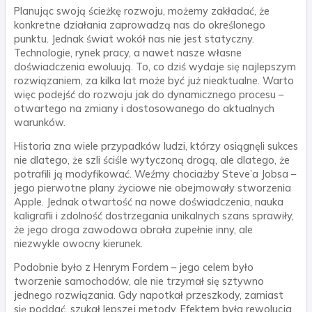
Planując swoją ścieżkę rozwoju, możemy zakładać, że
konkretne działania zaprowadzą nas do określonego
punktu. Jednak świat wokół nas nie jest statyczny.
Technologie, rynek pracy, a nawet nasze własne
doświadczenia ewoluują. To, co dziś wydaje się najlepszym
rozwiązaniem, za kilka lat może być już nieaktualne. Warto
więc podejść do rozwoju jak do dynamicznego procesu –
otwartego na zmiany i dostosowanego do aktualnych
warunków.
Historia zna wiele przypadków ludzi, którzy osiągnęli sukces
nie dlatego, że szli ściśle wytyczoną drogą, ale dlatego, że
potrafili ją modyfikować. Weźmy chociażby Steve’a Jobsa –
jego pierwotne plany życiowe nie obejmowały stworzenia
Apple. Jednak otwartość na nowe doświadczenia, nauka
kaligrafii i zdolność dostrzegania unikalnych szans sprawiły,
że jego droga zawodowa obrała zupełnie inny, ale
niezwykle owocny kierunek.
Podobnie było z Henrym Fordem – jego celem było
tworzenie samochodów, ale nie trzymał się sztywno
jednego rozwiązania. Gdy napotkał przeszkody, zamiast
się poddać, szukał lepszej metody. Efektem była rewolucja