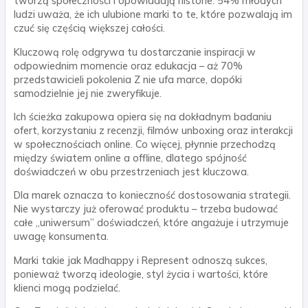
tworzą społeczności i opowiadają historie. 54% młodych
ludzi uważa, że ich ulubione marki to te, które pozwalają im
czuć się częścią większej całości.
Kluczową rolę odgrywa tu dostarczanie inspiracji w
odpowiednim momencie oraz edukacja – aż 70%
przedstawicieli pokolenia Z nie ufa marce, dopóki
samodzielnie jej nie zweryfikuje.
Ich ścieżka zakupowa opiera się na dokładnym badaniu
ofert, korzystaniu z recenzji, filmów unboxing oraz interakcji
w społecznościach online. Co więcej, płynnie przechodzą
między światem online a offline, dlatego spójność
doświadczeń w obu przestrzeniach jest kluczowa.
Dla marek oznacza to konieczność dostosowania strategii.
Nie wystarczy już oferować produktu – trzeba budować
całe „uniwersum” doświadczeń, które angażuje i utrzymuje
uwagę konsumenta.
Marki takie jak Madhappy i Represent odnoszą sukces,
ponieważ tworzą ideologie, styl życia i wartości, które
klienci mogą podzielać.