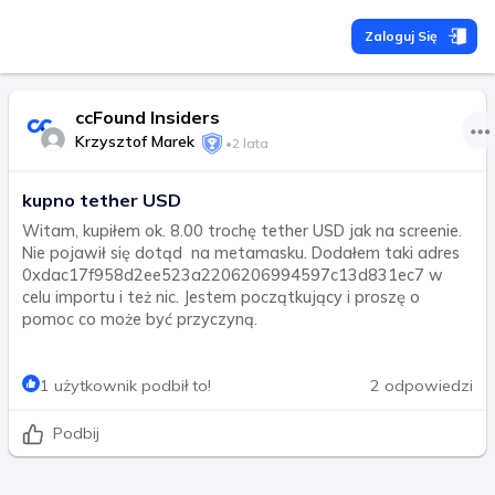
Zaloguj Się
ccFound Insiders
Krzysztof Marek
•
2 lata
kupno tether USD
Witam, kupiłem ok. 8.00 trochę tether USD jak na screenie.
Nie pojawił się dotąd na metamasku. Dodałem taki adres
0xdac17f958d2ee523a2206206994597c13d831ec7 w
celu importu i też nic. Jestem początkujący i proszę o
pomoc co może być przyczyną.
1 użytkownik podbił to!
2 odpowiedzi
Podbij