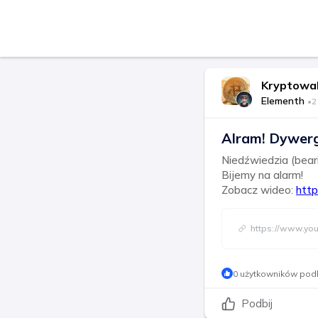
Kryptowa
Elementh
•
2
Alram! Dywerg
Niedźwiedzia (bear
Bijemy na alarm!
Zobacz wideo:
htt
https://www.yo
0 użytkowników podb
Podbij