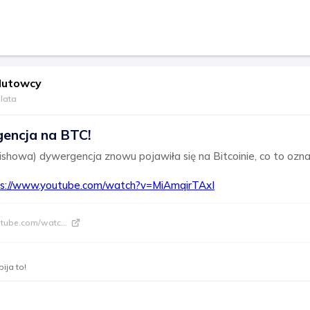
lutowcy
 lata
encja na BTC!
ishowa) dywergencja znowu pojawiła się na Bitcoinie, co to ozn
ps://www.youtube.com/watch?v=MiAmqirTAxI
utube.com/watc
...
ija to!