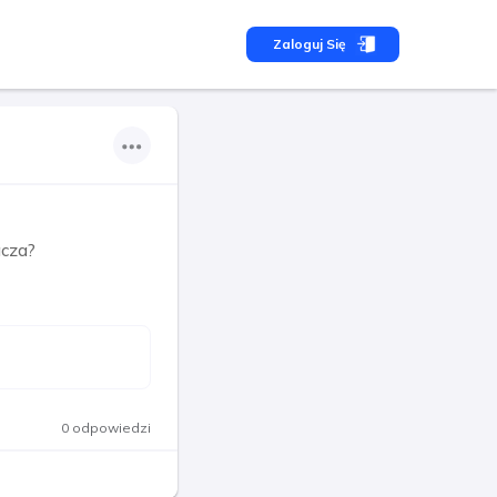
Zaloguj Się
acza?
0 odpowiedzi