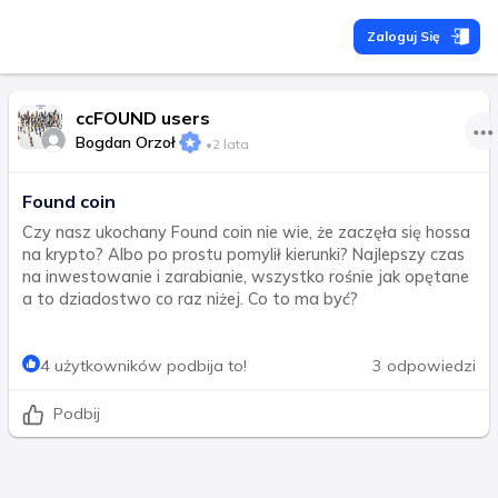
Zaloguj Się
ccFOUND users
Bogdan Orzoł
•
2 lata
Found coin
Czy nasz ukochany Found coin nie wie, że zaczęła się hossa
na krypto? Albo po prostu pomylił kierunki? Najlepszy czas
na inwestowanie i zarabianie, wszystko rośnie jak opętane
a to dziadostwo co raz niżej. Co to ma być?
4 użytkowników podbija to!
3 odpowiedzi
Podbij