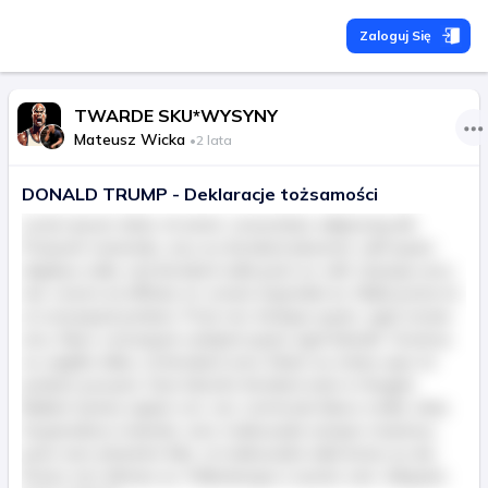
Zaloguj Się
TWARDE SKU*WYSYNY
Mateusz Wicka
•
2 lata
DONALD TRUMP - Deklaracje tożsamości
Lorem ipsum dolor sit amet, consectetur adipiscing elit.
Praesent venenatis, arcu eu tincidunt placerat, velit quam
dapibus nulla, sed tincidunt nulla justo ac velit. Quisque arcu
nisl, viverra at efficitur et, ornare imperdiet ex. Nulla porta mi
ut consequat pretium. Proin nec tristique quam, eget ornare
arcu. Nunc consequat volutpat quam eget blandit. Vivamus
ac sagittis tellus, id tincidunt urna. Etiam eu metus quis mi
pretium posuere. Duis lobortis tincidunt enim in feugiat.
Nullam lacinia sapien orci, nec commodo libero mollis vitae.
Suspendisse molestie, nunc malesuada semper maximus,
justo nunc pharetra felis, ut malesuada nulla lectus eu dui.
Donec non ultricies ex. Pellentesque a auctor sem. Aliquam