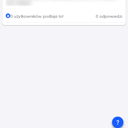
erat volutpat.
Ta treść jest tylko dla płatnych członków
0 użytkowników podbija to!
0 odpowiedzi
Zapłać I Dołącz