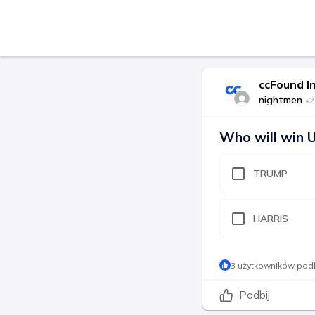
ccFound I
nightmen
•
2
Who will win U
TRUMP
HARRIS
3 użytkowników podb
Podbij