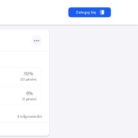
Zaloguj Się
92
%
(22 głosów)
8
%
(2 głosów)
4 odpowiedzi