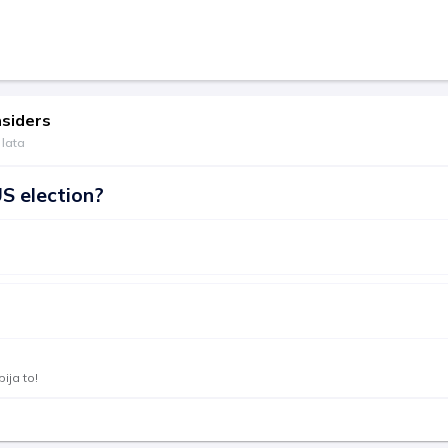
nsiders
 lata
S election?
ija to!