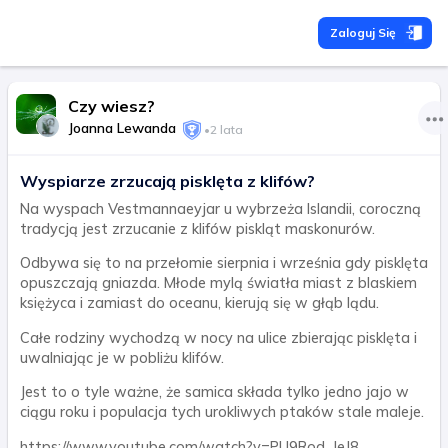
Zaloguj Się
Czy wiesz?
Joanna Lewanda
•
2 lata
Wyspiarze zrzucają pisklęta z klifów?
Na wyspach Vestmannaeyjar u wybrzeża Islandii, coroczną
tradycją jest zrzucanie z klifów piskląt maskonurów.
Odbywa się to na przełomie sierpnia i września gdy pisklęta
opuszczają gniazda. Młode mylą światła miast z blaskiem
księżyca i zamiast do oceanu, kierują się w głąb lądu.
Całe rodziny wychodzą w nocy na ulice zbierając pisklęta i
uwalniając je w pobliżu klifów.
Jest to o tyle ważne, że samica składa tylko jedno jajo w
ciągu roku i populacja tych urokliwych ptaków stale maleje.
https://www.youtube.com/watch?v=PU9Rod_JeJ8