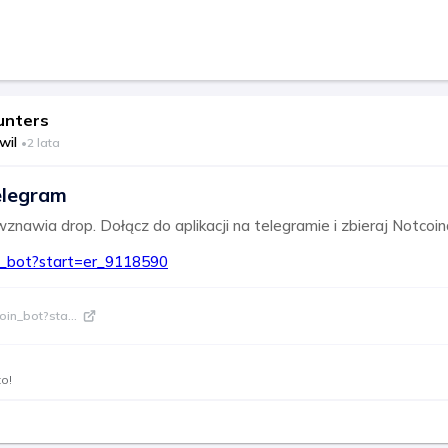
unters
wil
•
2 lata
elegram
nawia drop. Dołącz do aplikacji na telegramie i zbieraj Notcoin
in_bot?start=er_9118590
coin_bot?sta
...
to!