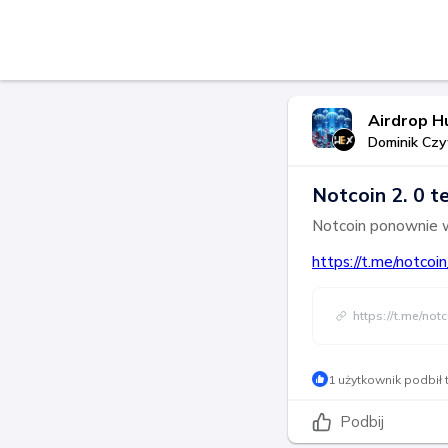
Airdrop H
Dominik Czy
Notcoin 2. 0 t
Notcoin ponownie wz
https://t.me/notco
https://t.me/not
1 użytkownik podbił 
Podbij