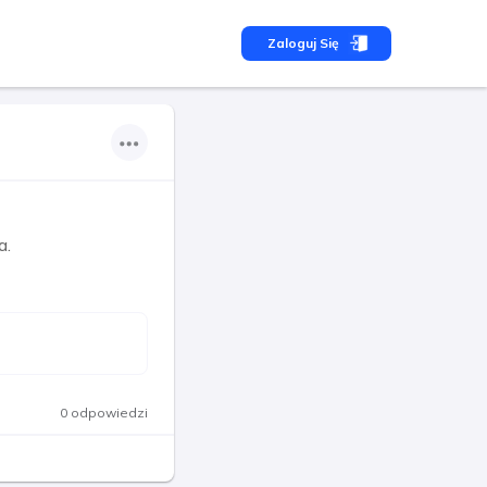
Zaloguj Się
a.
0 odpowiedzi