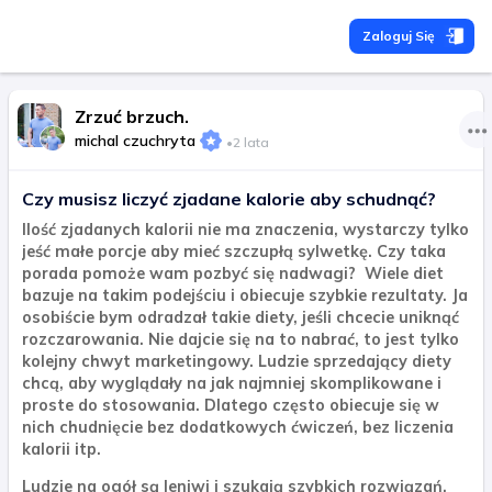
Zaloguj Się
Zrzuć brzuch.
michal czuchryta
•
2 lata
Czy musisz liczyć zjadane kalorie aby schudnąć?
Ilość zjadanych kalorii nie ma znaczenia, wystarczy tylko
jeść małe porcje aby mieć szczupłą sylwetkę. Czy taka
porada pomoże wam pozbyć się nadwagi? Wiele diet
bazuje na takim podejściu i obiecuje szybkie rezultaty. Ja
osobiście bym odradzał takie diety, jeśli chcecie uniknąć
rozczarowania. Nie dajcie się na to nabrać, to jest tylko
kolejny chwyt marketingowy. Ludzie sprzedający diety
chcą, aby wyglądały na jak najmniej skomplikowane i
proste do stosowania. Dlatego często obiecuje się w
nich chudnięcie bez dodatkowych ćwiczeń, bez liczenia
kalorii itp.
Ludzie na ogół są leniwi i szukają szybkich rozwiązań.