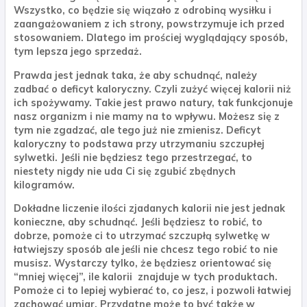
Wszystko, co będzie się wiązało z odrobiną wysiłku i
zaangażowaniem z ich strony, powstrzymuje ich przed
stosowaniem. Dlatego im prościej wyglądający sposób,
tym lepsza jego sprzedaż.
Prawda jest jednak taka, że aby schudnąć, należy
zadbać o deficyt kaloryczny. Czyli zużyć więcej kalorii niż
ich spożywamy. Takie jest prawo natury, tak funkcjonuje
nasz organizm i nie mamy na to wpływu. Możesz się z
tym nie zgadzać, ale tego już nie zmienisz. Deficyt
kaloryczny to podstawa przy utrzymaniu szczupłej
sylwetki. Jeśli nie będziesz tego przestrzegać, to
niestety nigdy nie uda Ci się zgubić zbędnych
kilogramów.
Dokładne liczenie ilości zjadanych kalorii nie jest jednak
konieczne, aby schudnąć. Jeśli będziesz to robić, to
dobrze, pomoże ci to utrzymać szczupłą sylwetkę w
łatwiejszy sposób ale jeśli nie chcesz tego robić to nie
musisz. Wystarczy tylko, że będziesz orientować się
“mniej więcej”, ile kalorii znajduje w tych produktach.
Pomoże ci to lepiej wybierać to, co jesz, i pozwoli łatwiej
zachować umiar. Przydatne może to być także w