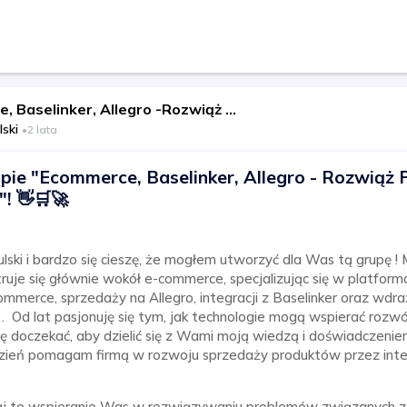
Ecommerce, Baselinker, Allegro -Rozwiąż Problemy Biznesu Online
ski
•
2 lata
upie "Ecommerce, Baselinker, Allegro - Rozwiąż
"! 👋🛒🚀
lski i bardzo się cieszę, że mogłem utworzyć dla Was tą grupę !
je się głównie wokół e-commerce, specjalizując się w platforma
merce, sprzedaży na Allegro, integracji z Baselinker oraz wd
Od lat pasjonuję się tym, jak technologie mogą wspierać rozwój
ię doczekać, aby dzielić się z Wami moją wiedzą i doświadczeni
dzień pomagam firmą w rozwoju sprzedaży produktów przez inter
taj to wspieranie Was w rozwiązywaniu problemów związanych 