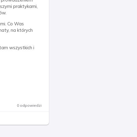
pszymi praktykami,
ów.
ami. Co Was
maty, na których
tam wszystkich i
0 odpowiedzi