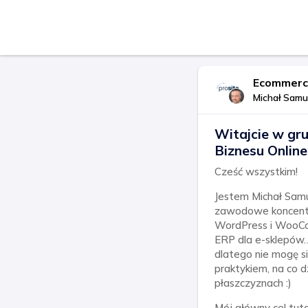
Michał Samul
Witajcie w gr
Biznesu Online
Cześć wszystkim!
Jestem Michał Samu
zawodowe koncentru
WordPress i WooCom
ERP dla e-sklepów… 
dlatego nie mogę s
praktykiem, na co 
płaszczyznach :)
Mój główny cel tu