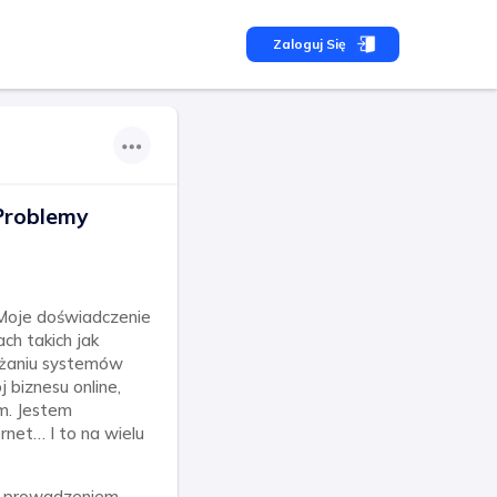
Zaloguj Się
 Problemy
 Moje doświadczenie
ch takich jak
rażaniu systemów
 biznesu online,
em. Jestem
net… I to na wielu
z prowadzeniem