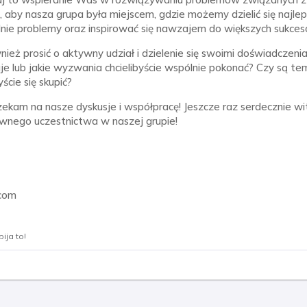
ę, aby nasza grupa była miejscem, gdzie możemy dzielić się najle
ie problemy oraz inspirować się nawzajem do większych sukces
ież prosić o aktywny udział i dzielenie się swoimi doświadczeni
uje lub jakie wyzwania chcielibyście wspólnie pokonać? Czy są te
yście się skupić?
czekam na nasze dyskusje i współpracę! Jeszcze raz serdecznie wi
wnego uczestnictwa w naszej grupie!
com
ija to!