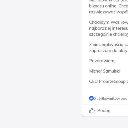
biznesu online. Chc
rozwiązywać wspóln
Chciałbym Was równ
najbardziej interes
szczególnie chcielib
Z niecierpliwością 
zapraszam do akty
Pozdrawiam,
Michał Samulski
CEO ProSiteGroup.
0 użytkowników podb
Podbij