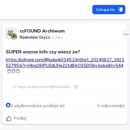
Zaloguj Się
ccFOUND Archiwum
Radoslaw Grycz
•
2 lata
SUPER wazne info czy wiesz ze?
https://odysee.com/@ludwik0145:2/InShot_20240617_1921
52795:b?r=Hbg28JPUZdL9JeZztdBAQ2GDQbyJssbe&t=544
😇😇😇
https://odysee.com/@ludwik01
...
2 użytkowników podbija to!
0 odpowiedzi
Podbij