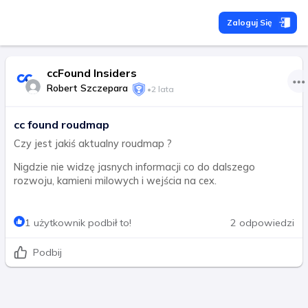
Zaloguj Się
ccFound Insiders
Robert Szczepara
•
2 lata
cc found roudmap
Czy jest jakiś aktualny roudmap ?
Nigdzie nie widzę jasnych informacji co do dalszego
rozwoju, kamieni milowych i wejścia na cex.
1 użytkownik podbił to!
2 odpowiedzi
Podbij