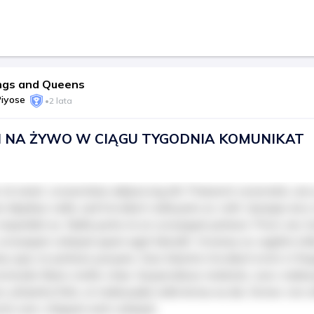
ngs and Queens
Piyose
•
2 lata
 NA ŻYWO W CIĄGU TYGODNIA KOMUNIKAT
sit amet, consectetur adipiscing elit. Praesent venenatis, arcu
 dapibus nulla, sed tincidunt nulla justo ac velit. Quisque arcu n
e imperdiet ex. Nulla porta mi ut consequat pretium. Proin nec t
consequat volutpat quam eget blandit. Vivamus ac sagittis tellu
s quis mi pretium posuere. Duis lobortis tincidunt enim in feu
commodo libero mollis vitae. Suspendisse molestie, nunc male
 pharetra felis, ut malesuada nulla lectus eu dui. Donec non ul
tor sem. Aliquam erat volutpat.