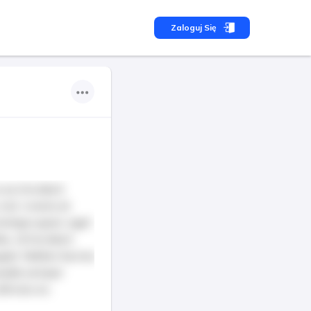
Zaloguj Się
 eu tincidunt
isl, viverra at
ristique quam, eget
s, id tincidunt
giat. Nullam lacinia
suada semper
tricies ex.