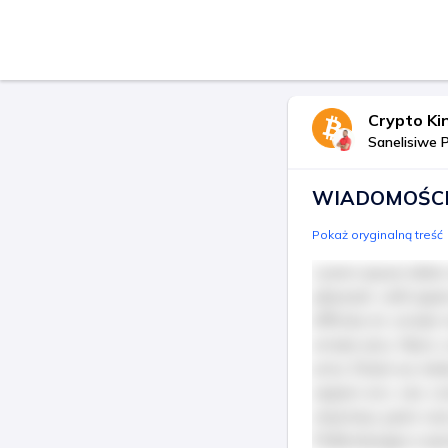
Crypto Ki
Sanelisiwe 
WIADOMOŚCI
Pokaż oryginalną treść
Lorem ipsum dolor 
placerat, velit quam
efficitur et, ornar
ornare arcu. Nunc 
urna. Etiam eu metu
sapien orci, nec 
maximus, justo nunc
Pellentesque a auc