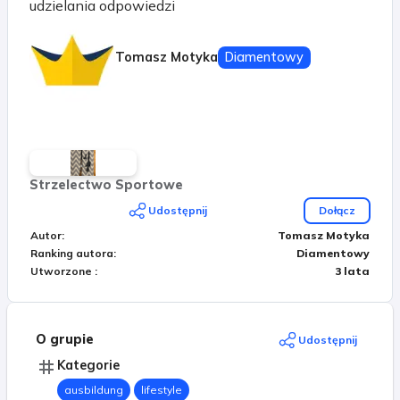
udzielania odpowiedzi
Tomasz Motyka
Diamentowy
Strzelectwo Sportowe
Udostępnij
Dołącz
Autor
:
Tomasz Motyka
Ranking autora
:
Diamentowy
Utworzone
:
3 lata
O grupie
Udostępnij
Kategorie
ausbildung
lifestyle