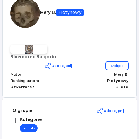
Mery B.
Platynowy
Sinemorec Bulgaria
Udostępnij
Dołącz
Autor
:
Mery B.
Ranking autora
:
Platynowy
Utworzone
:
2 lata
O grupie
Udostępnij
Kategorie
beauty