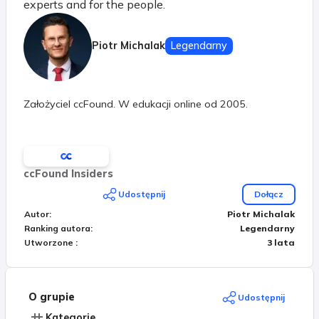
experts and for the people.
Piotr Michalak
Legendarny
Założyciel ccFound. W edukacji online od 2005.
ccFound Insiders
Udostępnij
Dołącz
Autor
:
Piotr Michalak
Ranking autora
:
Legendarny
Utworzone
:
3 lata
O grupie
Udostępnij
Kategorie