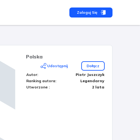
Zaloguj Się
Polska
Udostępnij
Dołącz
Autor
:
Piotr Juszczyk
Ranking autora
:
Legendarny
Utworzone
:
2 lata