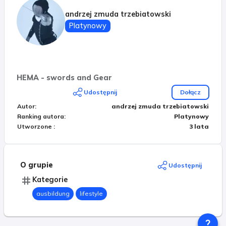
andrzej zmuda trzebiatowski
Platynowy
HEMA - swords and Gear
Udostępnij
Dołącz
Autor
:
andrzej zmuda trzebiatowski
Ranking autora
:
Platynowy
Utworzone
:
3 lata
O grupie
Udostępnij
Kategorie
ausbildung
lifestyle