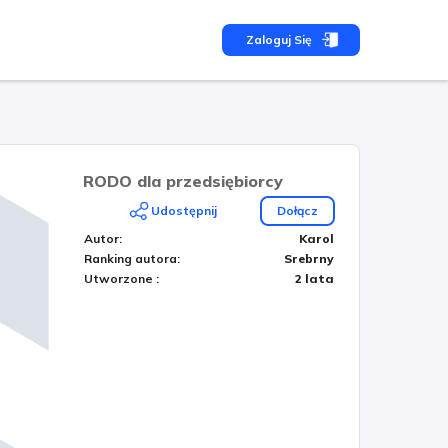
Zaloguj Się
RODO dla przedsiębiorcy
Udostępnij
Dołącz
Autor
:
Karol
Ranking autora
:
Srebrny
Utworzone
:
2 lata