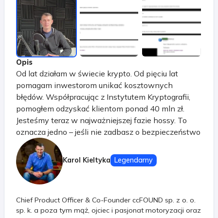
Opis
Od lat działam w świecie krypto. Od pięciu lat
pomagam inwestorom unikać kosztownych
błędów. Współpracując z Instytutem Kryptografii,
pomogłem odzyskać klientom ponad 40 mln zł.
Jesteśmy teraz w najważniejszej fazie hossy. To
oznacza jedno – jeśli nie zadbasz o bezpieczeństwo
swoich środków, możesz je stracić szybciej, niż się
spodziewasz.
Karol Kieltyka
Legendarny
Chief Product Officer & Co-Founder ccFOUND sp. z o. o.
sp. k. a poza tym mąż, ojciec i pasjonat motoryzacji oraz