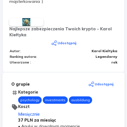
majsterkowania :)
Najlepsze zabezpieczenia Twoich krypto - Karol
Kiełtyka
Udostępnij
Autor
:
Karol Kieltyka
Ranking autora
:
Legendarny
Utworzone
:
rok
O grupie
Udostępnij
Kategorie
psychology
investments
ausbildung
Koszt
Miesięcznie
37 PLN
za miesiąc
•
Anuluj w dowolnym momencie