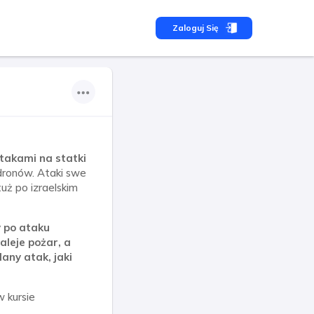
Zaloguj Się
atakami na statki
 dronów. Ataki swe
tuż po izraelskim
 po ataku
leje pożar, a
dany atak, jaki
w kursie