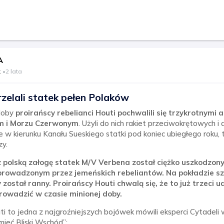
A
k
•
2 lata
zelali statek pełen Polaków
 doby
proirańscy rebelianci Houti pochwalili się trzykrotnymi 
m i Morzu Czerwonym
. Użyli do nich rakiet przeciwokrętowych i
ące w kierunku Kanału Sueskiego statki pod koniec ubiegłego roku, 
zy.
polską załogę statek M/V Verbena został ciężko uszkodzony
rowadzonym przez jemeńskich rebeliantów. Na pokładzie sza
został ranny. Proirańscy Houti chwalą się, że to już trzeci u
prowadzić w czasie minionej doby.
i to jedna z najgroźniejszych bojówek mówili eksperci Cytadeli 
ieć Bliski Wschód”: