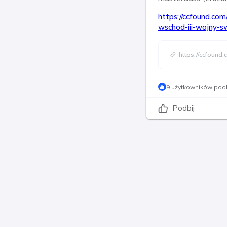
https://ccfound.co
wschod-iii-wojny-s
https://ccfound
9 użytkowników podb
Podbij