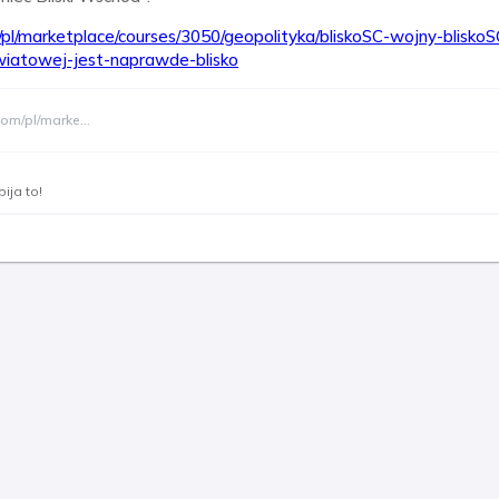
m/pl/marketplace/courses/3050/geopolityka/bliskoSC-wojny-blisko
wiatowej-jest-naprawde-blisko
.com/pl/marke
...
ija to!