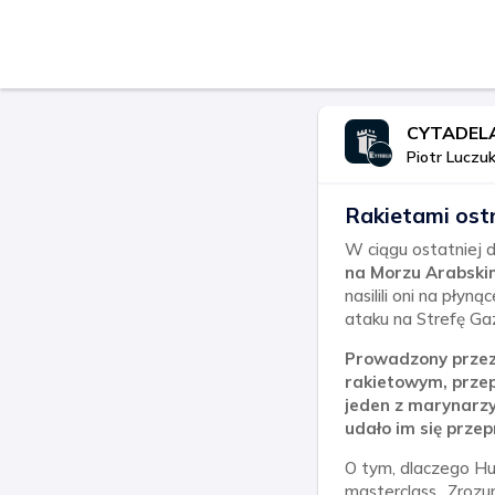
CYTADEL
Piotr Luczu
Rakietami ostr
W ciągu ostatniej
na Morzu Arabski
nasilili oni na płyn
ataku na Strefę Ga
Prowadzony przez 
rakietowym, przep
jeden z marynarzy 
udało im się prze
O tym, dlaczego Hut
masterclass „Zrozum