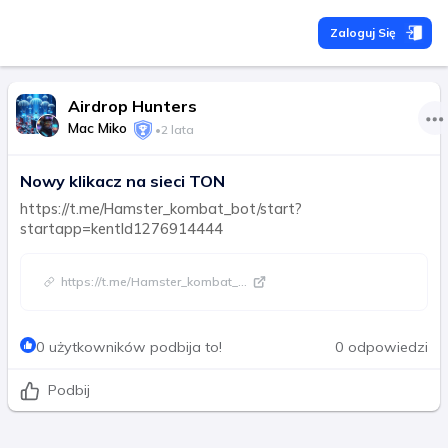
Zaloguj Się
Airdrop Hunters
Mac Miko
•
2 lata
Nowy klikacz na sieci TON
https://t.me/Hamster_kombat_bot/start?
startapp=kentId1276914444
https://t.me/Hamster_kombat_
...
0 użytkowników podbija to!
0 odpowiedzi
Podbij