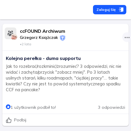
Zaloguj Się
ccFOUND Archiwum
Grzegorz Książczak
•
2 lata
Kolejna perełka - duma supportu
Jak to rozebrać/rozkminić/zrozumieć? 3 odpowiedzi, nic nie
widać i zachęta/przycisk "zobacz mniej". Po 3 latach
usilnych starań, kilku roadmapach, "ciężkiej pracy"… takie
kwiatki? Czy nie jest to powód systematycznego spadku
CCF na pancake?
1 użytkownik podbił to!
3 odpowiedzi
Podbij