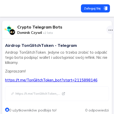
Zaloguj Się
Crypto Telegram Bots
Dominik Czywil
•
2 lata
Airdrop TonGlitchToken - Telegram
Airdrop TonGlitchToken. Jedyne co trzeba zrobić to odpalić
tego bota podpiąć wallet i udostępniać swój reflink. Nic nie
klikamy.
Zapraszam!
https://t.me/TonGlitchToken_bot?start=2115898146
https://t.me/TonGlitchToken_
...
0 użytkowników podbija to!
0 odpowiedzi