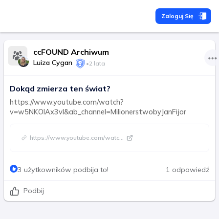
Zaloguj Się
ccFOUND Archiwum
Luiza Cygan
•
2 lata
Dokąd zmierza ten świat?
https://www.youtube.com/watch?
v=w5NKOIAx3vI&ab_channel=MilionerstwobyJanFijor
https://www.youtube.com/watc
...
3 użytkowników podbija to!
1 odpowiedź
Podbij