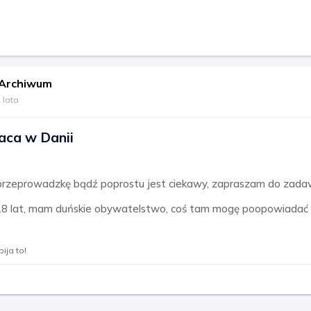
Archiwum
 lata
aca w Danii
 przeprowadzkę bądź poprostu jest ciekawy, zapraszam do zada
18 lat, mam duńskie obywatelstwo, coś tam mogę poopowiadać 
ija to!