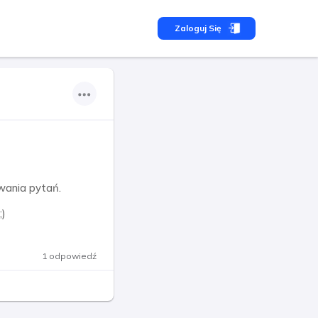
Zaloguj Się
wania pytań.
;)
1 odpowiedź