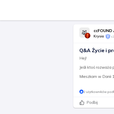
ccFOUND 
Krysia
•
2
Q&A Życie i pr
Hej!
Jeśli ktoś rozważa
Mieszkam w Danii 
2 użytkowników podb
Podbij