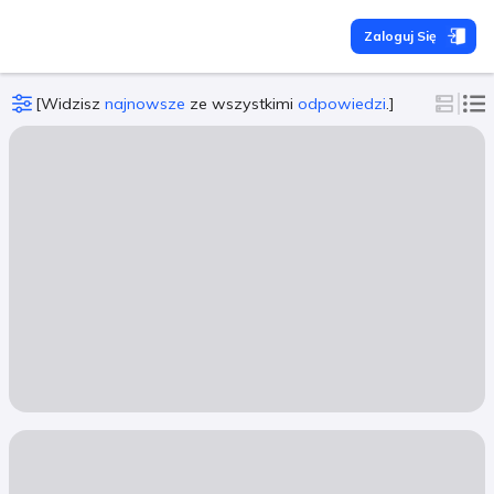
Zaloguj Się
[
Widzisz
najnowsze
ze wszystkimi
odpowiedzi
.
]