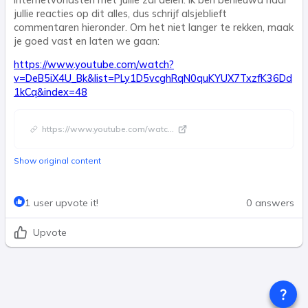
internetvondsten met jullie zal delen. Ik ben benieuwd naar
jullie reacties op dit alles, dus schrijf alsjeblieft
commentaren hieronder. Om het niet langer te rekken, maak
je goed vast en laten we gaan:
https://www.youtube.com/watch?
v=DeB5iX4U_Bk&list=PLy1D5vcghRqN0quKYUX7TxzfK36Dd
1kCq&index=48
https://www.youtube.com/watc
...
Show original content
1 user upvote it!
0 answers
Upvote