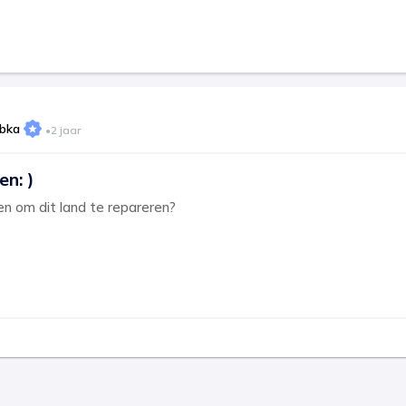
abka
•
2 jaar
en: )
 om dit land te repareren?