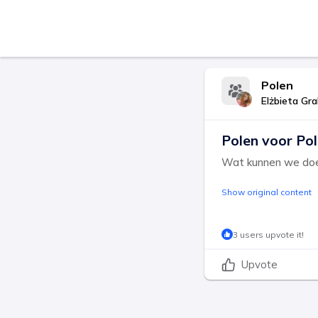
Polen
Elżbieta Gr
Polen voor Pol
Wat kunnen we doen
Show original content
3 users upvote it!
Upvote